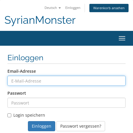
Deutsch
Einloggen
Warenkorb ansehen
SyrianMonster
Navig
ein-/
Einloggen
Email-Adresse
Passwort
Login speichern
Passwort vergessen?