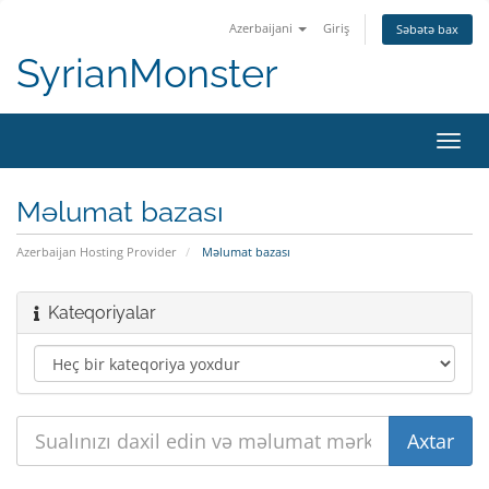
Azerbaijani
Giriş
Səbətə bax
SyrianMonster
Naviq
keçid
Məlumat bazası
Azerbaijan Hosting Provider
Məlumat bazası
Kateqoriyalar