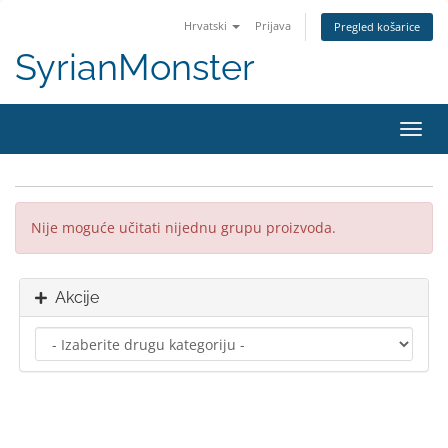
Hrvatski
Prijava
Pregled košarice
SyrianMonster
Preba
navig
Nije moguće učitati nijednu grupu proizvoda.
Akcije