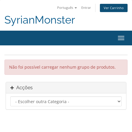
Português
Entrar
Ver Carrinho
SyrianMonster
Alter
nave
Não foi possível carregar nenhum grupo de produtos.
Acções