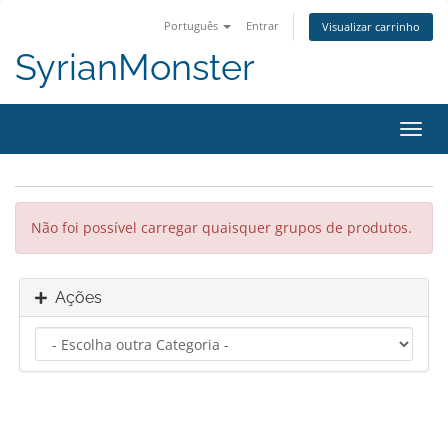
Português
Entrar
Visualizar carrinho
SyrianMonster
Alter
nave
Não foi possível carregar quaisquer grupos de produtos.
Ações