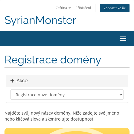
Čeština
Přihlášení
Zobrazit košík
SyrianMonster
Přep
navig
Registrace domény
Akce
Najděte svůj nový název domény. Níže zadejte své jméno
nebo klíčová slova a zkontrolujte dostupnost.