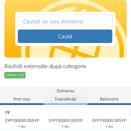
Caută
Răsfoiți extensiile după categorie
Other (11)
Domeniu
Pret nou
Transferați
Reînnoire
.sy
SYP100000.00SYP
SYP100000.00SYP
SYP100000.00SYP
1 An
1 An
1 An