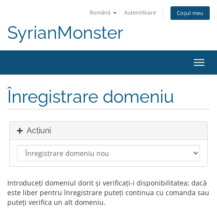
Română
Autentificare
Coșul meu
SyrianMonster
Navi
Toggl
Înregistrare domeniu
Acțiuni
Introduceți domeniul dorit și verificați-i disponibilitatea; dacă
este liber pentru înregistrare puteți continua cu comanda sau
puteți verifica un alt domeniu.