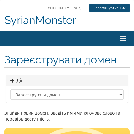
Українська
Вхід
Переглянути кошик
SyrianMonster
Пере
наві
Зареєструвати домен
Дії
Знайди новий домен. Введіть им'я чи ключове слово та
перевірь доступність.