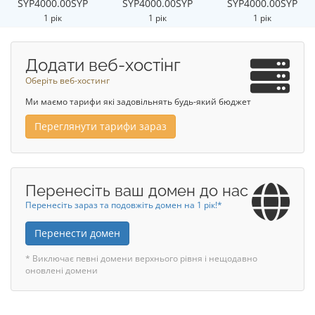
SYP4000.00SYP
SYP4000.00SYP
SYP4000.00SYP
1 рік
1 рік
1 рік
Додати веб-хостінг
Оберіть веб-хостинг
Ми маємо тарифи які задовільнять будь-який бюджет
Переглянути тарифи зараз
Перенесіть ваш домен до нас
Перенесіть зараз та подовжіть домен на 1 рік!*
Перенести домен
* Виключає певні домени верхнього рівня і нещодавно
оновлені домени