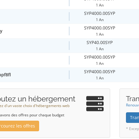
1 An
SYP4000.00SYP
1 An
SYP4000.00SYP
y
1 An
SYP40.00SYP
1 An
SYP4000.00SYP
1 An
SYP4000.00SYP
bpf8fl
1 An
outez un hébergement
Tra
Renouve
tez d'un vaste choix d'hébergements web
avons des offres pour chaque budget
Tra
rcourez les offres
* Excep