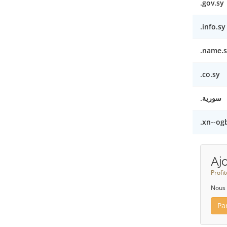
.gov.sy
.info.sy
.name.s
.co.sy
.سورية
.xn--og
Aj
Profi
Nous 
Pa