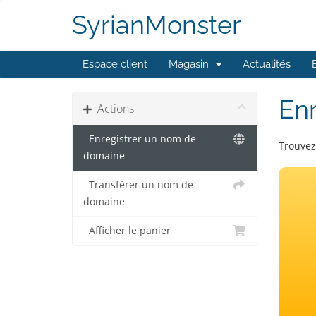
SyrianMonster
Espace client
Magasin
Actualités
En
Actions
Enregistrer un nom de
Trouvez
domaine
Transférer un nom de
domaine
Afficher le panier