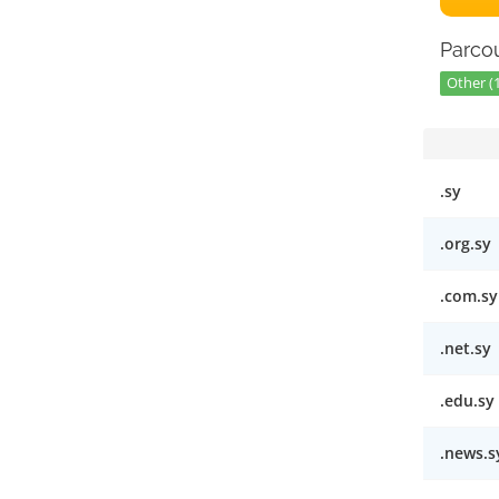
Parcou
Other (
.sy
.org.sy
.com.sy
.net.sy
.edu.sy
.news.s